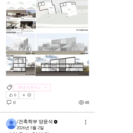
2학년 티하우스
0
0
48
/건축학부 양윤석
2026년 5월 2일