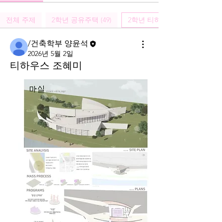
전체 주제
2학년 공유주택 (49)
2학년 티하우스 (50)
/건축학부 양윤석
2026년 5월 2일
티하우스 조혜미