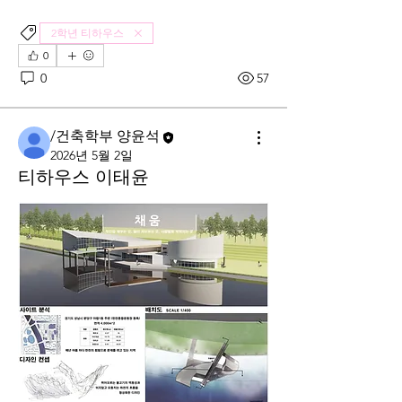
2학년 티하우스
0
0
57
/건축학부 양윤석
2026년 5월 2일
티하우스 이태윤