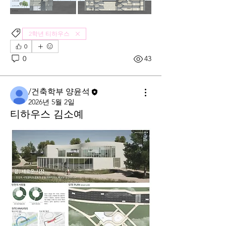
2학년 티하우스
0
0
43
/건축학부 양윤석
2026년 5월 2일
티하우스 김소예