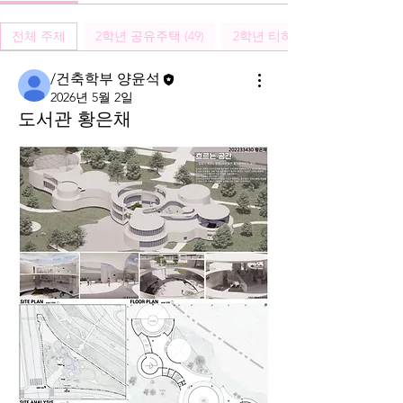
전체 주제
2학년 공유주택 (49)
2학년 티하우스 (50)
/건축학부 양윤석
2026년 5월 2일
도서관 황은채