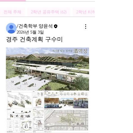
전체 주제
2학년 공유주택 (62)
2학년 티하우스 (61)
/건축학부 양윤석
2026년 5월 3일
경주 건축계획 구수미