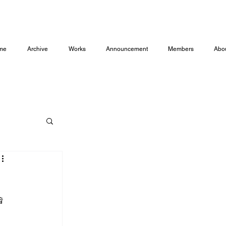
me
Archive
Works
Announcement
Members
Abo
습