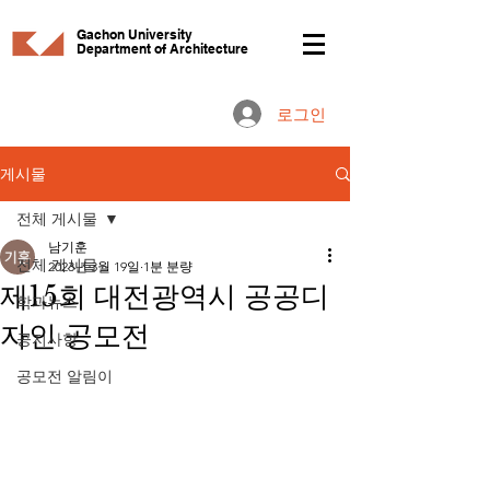
Gachon University
Department of Architecture
로그인
게시물
전체 게시물
남기훈
전체 게시물
2023년 3월 19일
1분 분량
제15회 대전광역시 공공디
학과뉴스
자인 공모전
공지사항
공모전 알림이