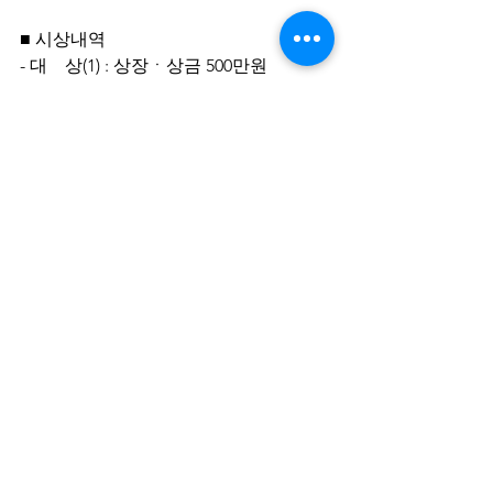
■ 시상내역
- 대    상(1) : 상장ㆍ상금 500만원
- 금    상(2) : 상장ㆍ상금 200만원
- 은    상(3) : 상장ㆍ상금 100만원
- 동    상(4) : 상장ㆍ상금  50만원
- 장 려 상(15) : 상장ㆍ상금  20만원
- 특    선(15) : 상장
- 입    선(20) : 상장
■ 문의사항
- 대전광역시 건축경관과(042-270-6424)
링크: 
https://www.daejeon.go.kr/dsi/index.d
o
공모전 알림이